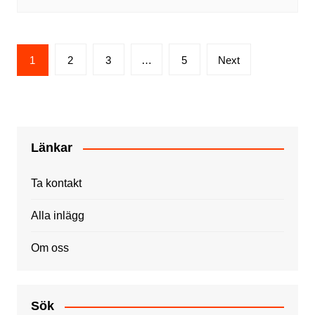
Posts
1
2
3
…
5
Next
pagination
Länkar
Ta kontakt
Alla inlägg
Om oss
Sök