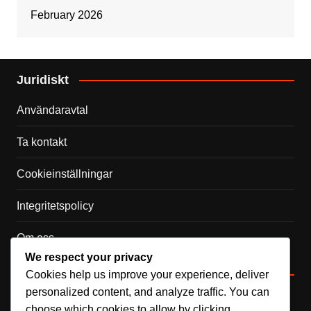
February 2026
Juridiskt
Användaravtal
Ta kontakt
Cookieinställningar
Integritetspolicy
Om oss
We respect your privacy
Kategorier
Cookies help us improve your experience, deliver
personalized content, and analyze traffic. You can
Internationella prestationer
choose which cookies to allow by clicking