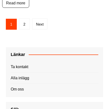
Read more
Posts
1
2
Next
pagination
Länkar
Ta kontakt
Alla inlägg
Om oss