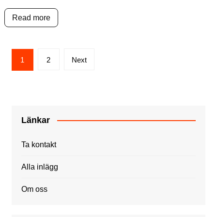
Read more
Posts
1
2
Next
pagination
Länkar
Ta kontakt
Alla inlägg
Om oss