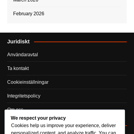
February 2026
Juridiskt
Användaravtal
Ta kontakt
Cookieinställningar
Integritetspolicy
Om oss
We respect your privacy
Kategorier
Cookies help us improve your experience, deliver
personalized content, and analyze traffic. You can