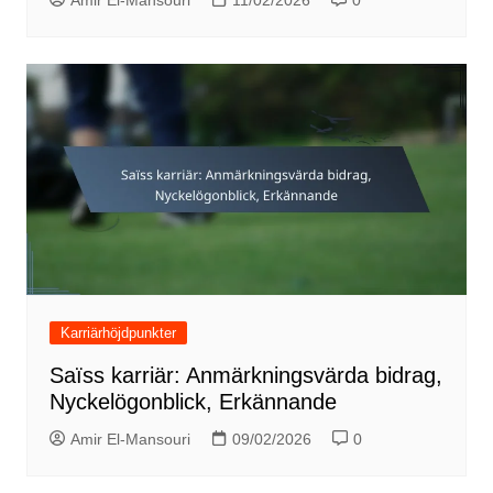
Amir El-Mansouri
11/02/2026
0
Karriärhöjdpunkter
Saïss karriär: Anmärkningsvärda bidrag,
Nyckelögonblick, Erkännande
Amir El-Mansouri
09/02/2026
0