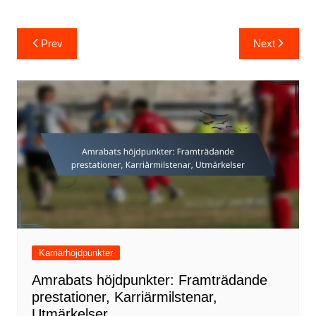
Post
Prev
Next
navigation
Karriärhöjdpunkter
Amrabats höjdpunkter: Framträdande
prestationer, Karriärmilstenar,
Utmärkelser