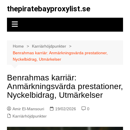
Skip
thepiratebayproxylist.se
to
content
Home
Karriärhöjdpunkter
Benrahmas karriär: Anmärkningsvärda prestationer,
Nyckelbidrag, Utmärkelser
Benrahmas karriär:
Anmärkningsvärda prestationer,
Nyckelbidrag, Utmärkelser
Amir El-Mansouri
19/02/2026
0
Karriärhöjdpunkter