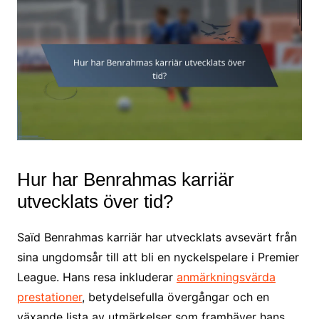
Hur har Benrahmas karriär
utvecklats över tid?
Saïd Benrahmas karriär har utvecklats avsevärt från
sina ungdomsår till att bli en nyckelspelare i Premier
League. Hans resa inkluderar
anmärkningsvärda
prestationer
, betydelsefulla övergångar och en
växande lista av utmärkelser som framhäver hans