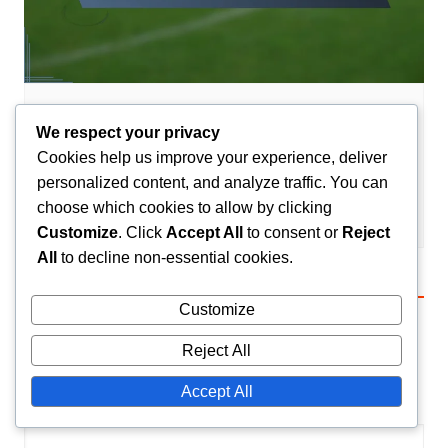
Karriärhöjdpunkter
We respect your privacy
Sofyan Amrabat: Utmärkande
Cookies help us improve your experience, deliver
ögonblick, Prestationer, Erkännande
personalized content, and analyze traffic. You can
choose which cookies to allow by clicking
Amir El-Mansouri
23/02/2026
0
Customize
. Click
Accept All
to consent or
Reject
All
to decline non-essential cookies.
Leave a Reply
Customize
Your email address will not be published.
Required
Reject All
fields are marked
*
Accept All
Comment
*