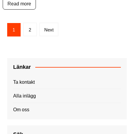
Read more
Posts
1
2
Next
pagination
Länkar
Ta kontakt
Alla inlägg
Om oss