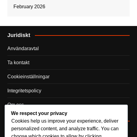
February 2026
Juridiskt
Användaravtal
Ta kontakt
Cookieinställningar
Integritetspolicy
Om oss
We respect your privacy
Kategorier
Cookies help us improve your experience, deliver
personalized content, and analyze traffic. You can
Internationella prestationer
choose which cookies to allow by clicking