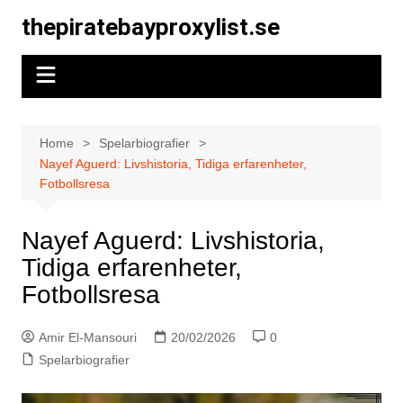
Skip
thepiratebayproxylist.se
to
content
Home
Spelarbiografier
Nayef Aguerd: Livshistoria, Tidiga erfarenheter,
Fotbollsresa
Nayef Aguerd: Livshistoria,
Tidiga erfarenheter,
Fotbollsresa
Amir El-Mansouri
20/02/2026
0
Spelarbiografier