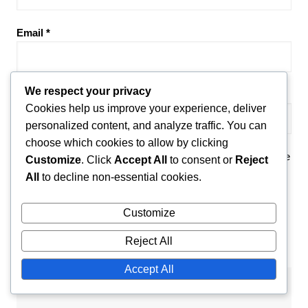
Email
*
We respect your privacy
Website
Cookies help us improve your experience, deliver
personalized content, and analyze traffic. You can
choose which cookies to allow by clicking
Save my name, email, and website in this browser for the
Customize
. Click
Accept All
to consent or
Reject
next time I comment.
All
to decline non-essential cookies.
Customize
Reject All
Accept All
Länkar