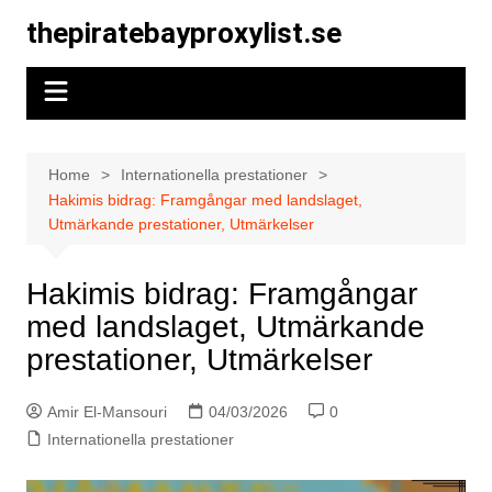
Skip
thepiratebayproxylist.se
to
content
Home
Internationella prestationer
Hakimis bidrag: Framgångar med landslaget,
Utmärkande prestationer, Utmärkelser
Hakimis bidrag: Framgångar
med landslaget, Utmärkande
prestationer, Utmärkelser
Amir El-Mansouri
04/03/2026
0
Internationella prestationer