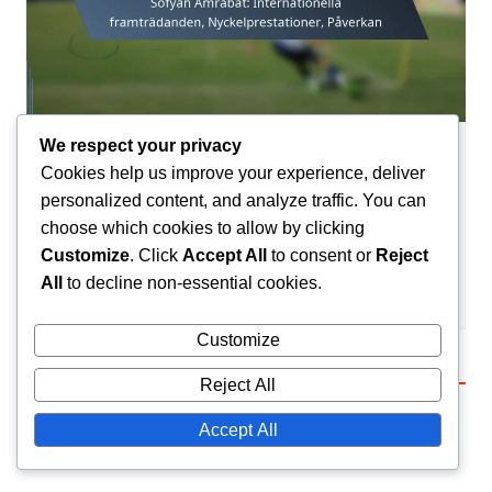
We respect your privacy
Internationella prestationer
Cookies help us improve your experience, deliver
Sofyan Amrabat: Internationella
personalized content, and analyze traffic. You can
framträdanden, Nyckelprestationer,
choose which cookies to allow by clicking
Påverkan
Customize
. Click
Accept All
to consent or
Reject
All
to decline non-essential cookies.
Amir El-Mansouri
19/02/2026
0
Customize
Leave a Reply
Reject All
Accept All
Your email address will not be published.
Required
fields are marked
*