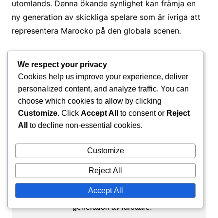
utomlands. Denna ökande synlighet kan främja en
ny generation av skickliga spelare som är ivriga att
representera Marocko på den globala scenen.
We respect your privacy
Amir El-Mansouri
Cookies help us improve your experience, deliver
Amir är en passionerad
personalized content, and analyze traffic. You can
sportskribent och fotbollsentusiast
choose which cookies to allow by clicking
från Casablanca, Marocko. Med en
Customize
. Click
Accept All
to consent or
Reject
djup kärlek till det vackra spelet
All
to decline non-essential cookies.
specialiserar han sig på att profilera
resorna för kända marockanska
Customize
spelare, fira deras prestationer och
Reject All
bidrag till fotboll både lokalt och
internationellt. Hans insiktsfulla
Accept All
artiklar syftar till att inspirera nästa
generation av idrottare.