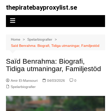
Skip
thepiratebayproxylist.se
to
content
Home
Spelarbiografier
Saïd Benrahma: Biografi, Tidiga utmaningar, Familjestöd
Saïd Benrahma: Biografi,
Tidiga utmaningar, Familjestöd
Amir El-Mansouri
04/03/2026
0
Spelarbiografier