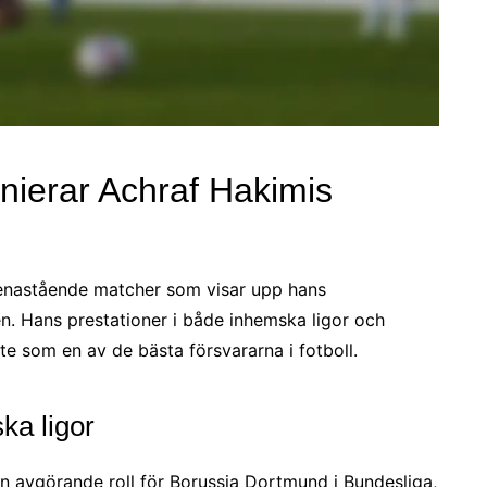
inierar Achraf Hakimis
e enastående matcher som visar upp hans
en. Hans prestationer i både inhemska ligor och
kte som en av de bästa försvararna i fotboll.
ka ligor
avgörande roll för Borussia Dortmund i Bundesliga,