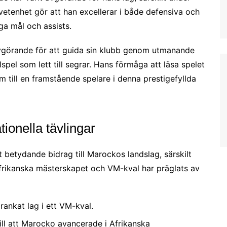
etenhet gör att han excellerar i både defensiva och
iga mål och assists.
vgörande för att guida sin klubb genom utmanande
spel som lett till segrar. Hans förmåga att läsa spelet
 till en framstående spelare i denna prestigefyllda
ionella tävlingar
t betydande bidrag till Marockos landslag, särskilt
 Afrikanska mästerskapet och VM-kval har präglats av
rankat lag i ett VM-kval.
ill att Marocko avancerade i Afrikanska