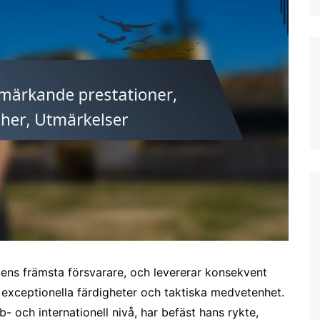
German (DE)
Spanish (ES)
Czech (CZ)
German (AT)
French (FR)
English (GB)
German (CH)
Japanese (JP)
Dutch (NL)
Polish (PL)
English (NZ)
Hungarian (HU)
lens främsta försvarare, och levererar konsekvent
Finnish (FI)
exceptionella färdigheter och taktiska medvetenhet.
 och internationell nivå, har befäst hans rykte,
Dutch (BE)