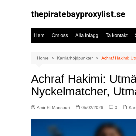
Skip
to
thepiratebayproxylist.se
content
Hem
Om oss
Alla inlägg
Ta kontakt
Home
Karriärhöjdpunkter
Achraf Hakimi: Ut
Achraf Hakimi: Utmä
Nyckelmatcher, Utm
Amir El-Mansouri
05/02/2026
0
Kar