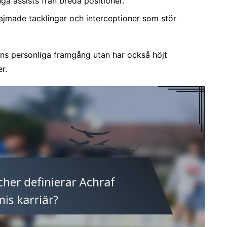
nga assists från breda positioner.
tajmade tacklingar och interceptioner som stör
hans personliga framgång utan har också höjt
r.