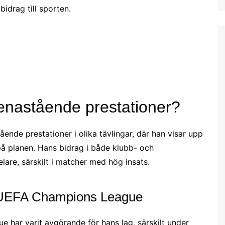
drag till sporten.
Estonian (EE)
Swedish (SE)
 enastående prestationer?
ende prestationer i olika tävlingar, där han visar upp
på planen. Hans bidrag i både klubb- och
lare, särskilt i matcher med hög insats.
i UEFA Champions League
 har varit avgörande för hans lag, särskilt under