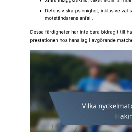
Stark inläggsteknik, vilket leder till må
Defensiv skarpsinnighet, inklusive väl 
motståndarens anfall.
Dessa färdigheter har inte bara bidragit till 
prestationen hos hans lag i avgörande matche