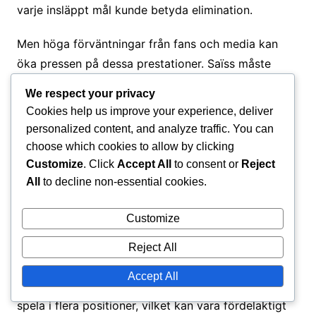
varje insläppt mål kunde betyda elimination.
Men höga förväntningar från fans och media kan
öka pressen på dessa prestationer. Saïss måste
konsekvent visa sina förmågor under granskning,
We respect your privacy
vilket kan vara både motiverande och skrämmande.
Cookies help us improve your experience, deliver
Balansen mellan personlig prestation och lagets
personalized content, and analyze traffic. You can
framgång är en konstant utmaning i situationer med
choose which cookies to allow by clicking
hög insats.
Customize
. Click
Accept All
to consent or
Reject
All
to decline non-essential cookies.
Taktiska justeringar
Customize
Att anpassa sig till olika taktiska uppställningar är
Reject All
avgörande för Saïss, särskilt när han möter olika
Accept All
motståndare. Hans mångsidighet gör att han kan
spela i flera positioner, vilket kan vara fördelaktigt