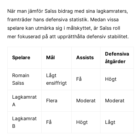
När man jämför Saïss bidrag med sina lagkamraters,
framträder hans defensiva statistik. Medan vissa
spelare kan utmärka sig i målskyttet, är Saïss roll
mer fokuserad på att upprätthålla defensiv stabilitet.
Defensiva
Spelare
Mål
Assists
åtgärder
Romain
Lågt
Få
Högt
Saïss
ensiffrigt
Lagkamrat
Flera
Moderat
Moderat
A
Lagkamrat
Få
Högt
Lågt
B