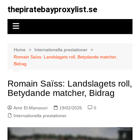
Skip
thepiratebayproxylist.se
to
content
Home
Internationella prestationer
Romain Saïss: Landslagets roll, Betydande matcher,
Bidrag
Romain Saïss: Landslagets roll,
Betydande matcher, Bidrag
Amir El-Mansouri
19/02/2026
0
Internationella prestationer